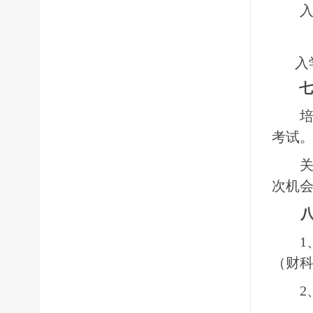
入
七
考试。
次机
1
（财
2