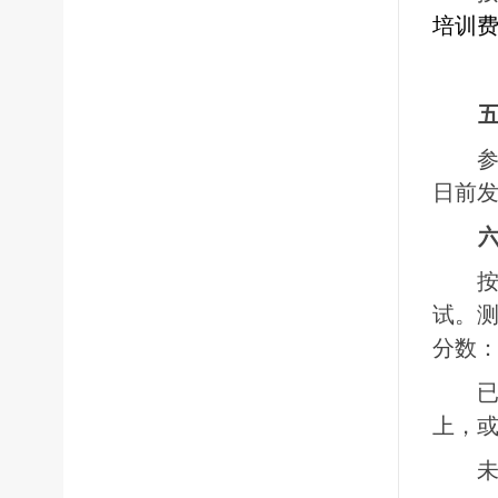
培训
日前
试。
分数
上，