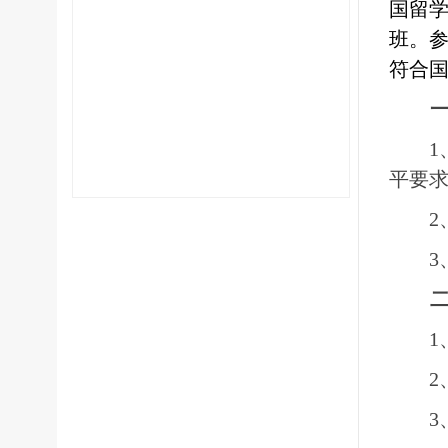
国留
班。
符合
1
平要
2
3
1
2
3