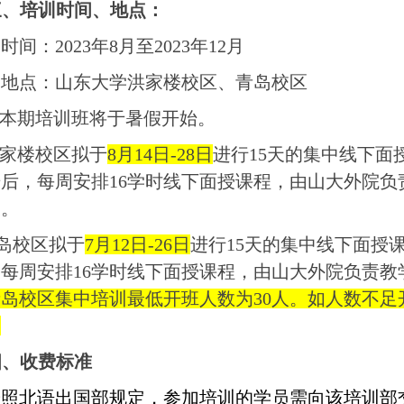
三、培训时间、地点：
、时间：
2023
年
8
月至
2023
年
12
月
、地点：山东大学洪家楼校区、青岛校区
本期培训班将于暑假开始。
家楼校区拟于
8
月
14
日
-28
日
进行
15
天的集中线下面
始后，每周安排
16
学时线下面授课程，由山大外院负
天。
岛校区拟于
7
月
12
日
-26
日
进行
15
天的集中线下面授
，每周安排
16
学时线下面授课程，由山大外院负责教
青岛校区集中培训最低开班人数为
30
人。如人数不足
。
四、收费标准
按
照北语出国部规定，参加培训的学员需向该培训部