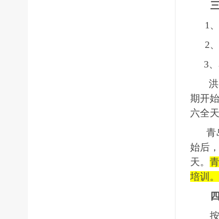
1
2
3
、
洪
期开
六全
青
始后
天。
培训