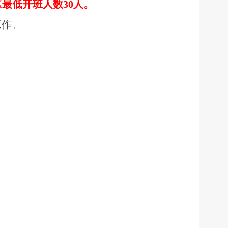
区最低开班人数
30
人。
工作。