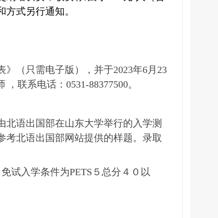
和方式另行通知。
表》（只需电子版），并于
2023
年
6
月
23
师 ，联系电话：
0531-88377500
。
由北语出国部在山东大学举行的入学测
参考北语出国部网站提供的样题。录取
。免试入学条件为
PETS
５总分４０以