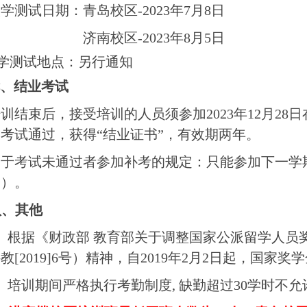
入学测试日期：青岛校区
-2023
年
7
月
8
日
济南校区
-2023
年
8
月
5
日
学测试地点：另行通知
、结业考试
培训结束后，接受培训的人员须参加
2023
年
12
月
28
日
考试通过，获得“结业证书”，有效期两年。
关于考试未通过者参加补考的规定：只能参加下一学
会）。
八、其他
、根据《财政部 教育部关于调整国家公派留学人员
科教
[2019]6
号）精神，自
2019
年
2
月
2
日起，国家奖学
、培训期间严格执行考勤制度
,
缺勤超过
30
学时不允