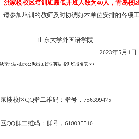
、洪家楼校区
培训班最低开班人数为
40
人，青岛校
、请参加培训的教师及时协调好本单位安排的各项
山东大学外国语学院
2023
年
5
月
4
日
3年秋季北语-山大公派出国留学英语培训班报名表.xls
洪家楼校区
QQ
群二维码：群号，
756399475
校区
QQ
群二维码：群号，
618035540