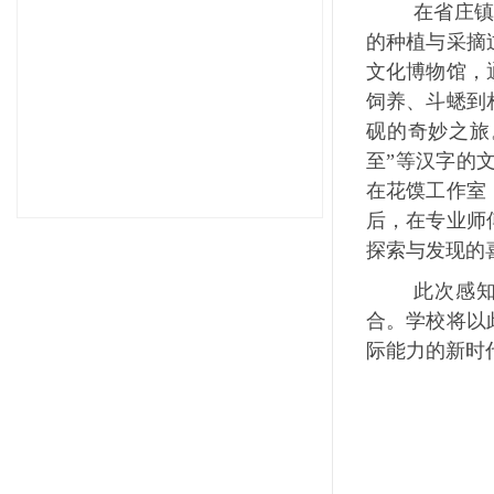
在省庄
的种植与采摘
文化博物馆
，
饲养、斗蟋到
砚的奇妙之旅
至
”等汉字的
在
花馍
工作室
1
2
3
4
5
后，在专业师
探索与发现的
此次感
合。
学校将以
际能力的新时